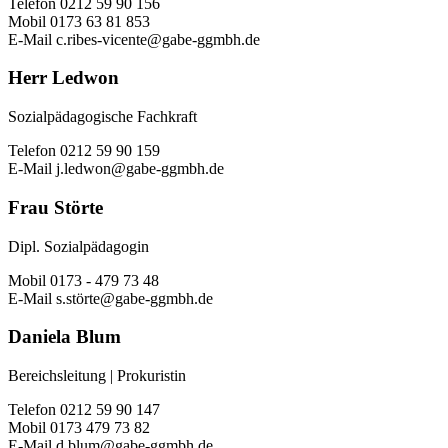
Telefon
0212 59 90 156
Mobil
0173 63 81 853
E-Mail
c.ribes-vicente@gabe-ggmbh.de
Herr Ledwon
Sozialpädagogische Fachkraft
Telefon
0212 59 90 159
E-Mail
j.ledwon@gabe-ggmbh.de
Frau Störte
Dipl. Sozialpädagogin
Mobil
0173 - 479 73 48
E-Mail
s.störte@gabe-ggmbh.de
Daniela Blum
Bereichsleitung | Prokuristin
Telefon
0212 59 90 147
Mobil
0173 479 73 82
E-Mail
d.blum@gabe-ggmbh.de